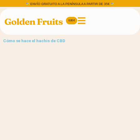
Ir
ENVÍO GRATUITO A LA PENÍNSULA A PARTIR DE 35€
al
contenido
0,00
€
Carrito
Cómo se hace el hachis de CBD