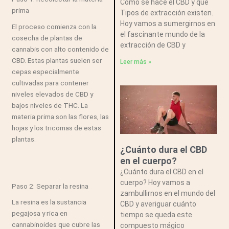
Como se hace el CBD y que
prima
Tipos de extracción existen.
Hoy vamos a sumergirnos en
El proceso comienza con la
el fascinante mundo de la
cosecha de plantas de
extracción de CBD y
cannabis con alto contenido de
CBD. Estas plantas suelen ser
Leer más »
cepas especialmente
cultivadas para contener
niveles elevados de CBD y
bajos niveles de THC. La
materia prima son las flores, las
hojas y los tricomas de estas
plantas.
¿Cuánto dura el CBD
en el cuerpo?
¿Cuánto dura el CBD en el
cuerpo? Hoy vamos a
Paso 2: Separar la resina
zambullirnos en el mundo del
La resina es la sustancia
CBD y averiguar cuánto
pegajosa y rica en
tiempo se queda este
cannabinoides que cubre las
compuesto mágico