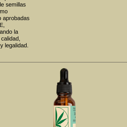
de semillas
amo
o aprobadas
E,
zando la
calidad,
 y legalidad.
piedades
Antiinflamatorio/ Antioxidante/
Rejuvenecedor/ Analgésico/
Ansiolítico
tenido
10 ml (aproximadamente 400
gotas de 0,25ml) de aceite de
cáñamo Broad Spectrum* 10
natural obtenido a partir de