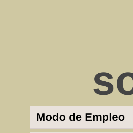
Inf
Adi
s
Modo de Empleo