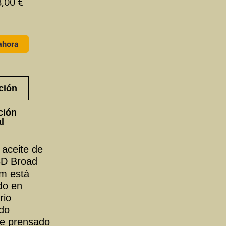
8,00
€
El
recio
precio
iginal
actual
a:
es:
ahora
,00 €.
28,00 €.
ción
ción
l
 aceite de
D Broad
m está
do en
rio
ado
e prensado