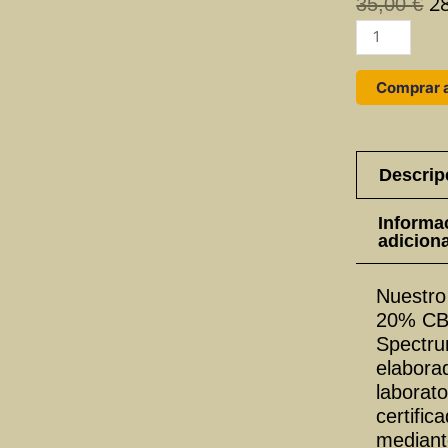
2
El
35,00
€
p
Aceite
or
CBD
er
20%
Comprar 
35
cantidad
Descrip
Informa
adiciona
Nuestro
20% CB
Spectru
elabora
laborato
certific
mediant