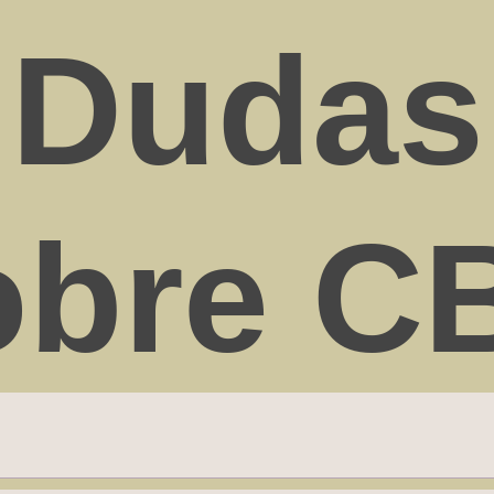
(0% THC), entre ellos CBD.
Dudas
ormación
cional
obre C