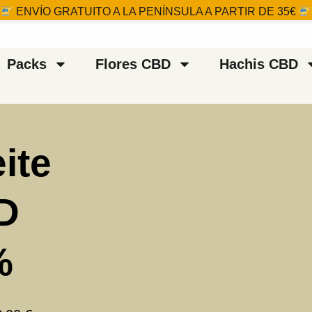
ENVÍO GRATUITO A LA PENÍNSULA A PARTIR DE 35€
Packs
Flores CBD
Hachis CBD
ite
D
%