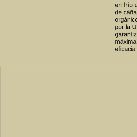
en frío 
de cáñ
orgánic
por la U
garanti
máxima 
eficacia
Pro
Con