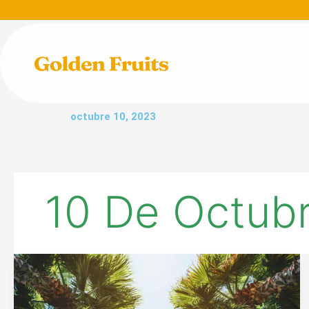
Ir
al
contenido
octubre 10, 2023
10 De Octub
¿Es
Legal
Volar